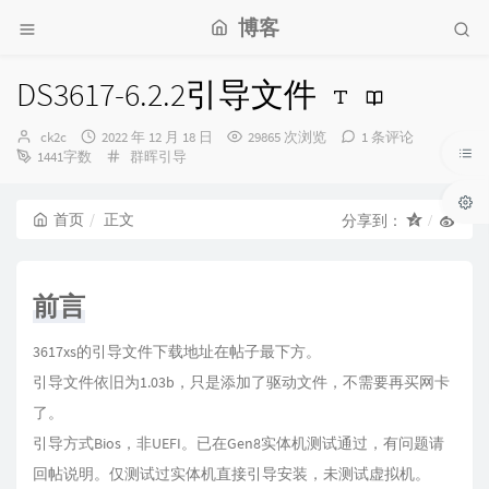
博客
DS3617-6.2.2引导文件
博
发
ck2c
2022 年 12 月 18 日
29865 次浏览
1 条评论
主：
布
分
1441字数
群晖引导
时
类：
间：
首页
正文
分享到：
前言
3617xs的引导文件下载地址在帖子最下方。
引导文件依旧为1.03b，只是添加了驱动文件，不需要再买网卡
了。
引导方式Bios，非UEFI。已在Gen8实体机测试通过，有问题请
回帖说明。仅测试过实体机直接引导安装，未测试虚拟机。