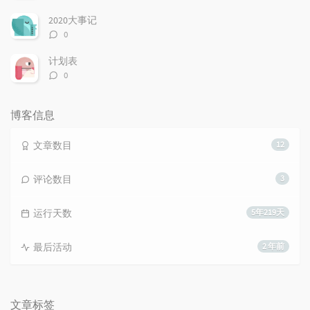
论
数：
2020大事记
评
0
论
数：
计划表
评
0
论
数：
博客信息
文章数目
12
评论数目
3
运行天数
5年219天
最后活动
2 年前
文章标签