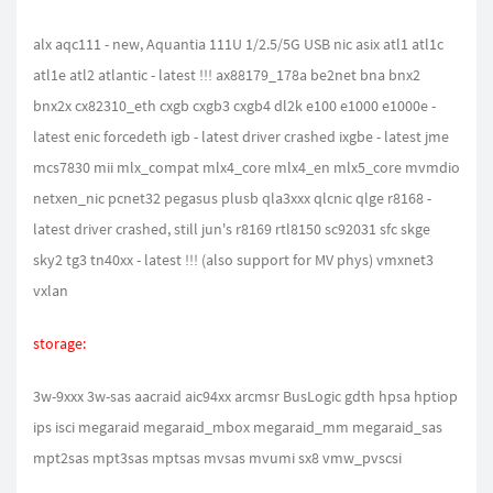
alx aqc111 - new, Aquantia 111U 1/2.5/5G USB nic asix atl1 atl1c
atl1e atl2 atlantic - latest !!! ax88179_178a be2net bna bnx2
bnx2x cx82310_eth cxgb cxgb3 cxgb4 dl2k e100 e1000 e1000e -
latest enic forcedeth igb - latest driver crashed ixgbe - latest jme
mcs7830 mii mlx_compat mlx4_core mlx4_en mlx5_core mvmdio
netxen_nic pcnet32 pegasus plusb qla3xxx qlcnic qlge r8168 -
latest driver crashed, still jun's r8169 rtl8150 sc92031 sfc skge
sky2 tg3 tn40xx - latest !!! (also support for MV phys) vmxnet3
vxlan
storage:
3w-9xxx 3w-sas aacraid aic94xx arcmsr BusLogic gdth hpsa hptiop
ips isci megaraid megaraid_mbox megaraid_mm megaraid_sas
mpt2sas mpt3sas mptsas mvsas mvumi sx8 vmw_pvscsi