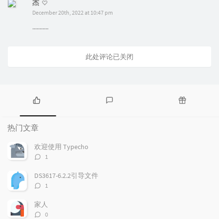
杰
December 20th, 2022 at 10:47 pm
...........
此处评论已关闭
热
最
随
门
新
机
热门文章
文
评
文
章
论
章
欢迎使用 Typecho
评
1
论
数：
DS3617-6.2.2引导文件
评
1
论
数：
家人
评
0